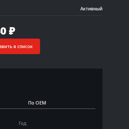
Активный
0 ₽
вить в список
По OEM
Год