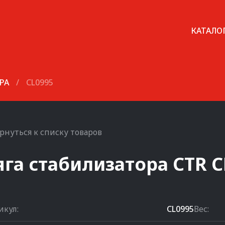
КАТАЛО
РА
/
CL0995
рнуться к списку товаров
яга стабилизатора
CTR
C
икул:
CL0995
Вес: