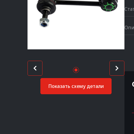
Ста
Опи
Показать схему детали