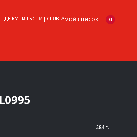
Г
ГДЕ КУПИТЬ
CTR | CLUB ↗
МОЙ СПИСОК
0
L0995
284 г.