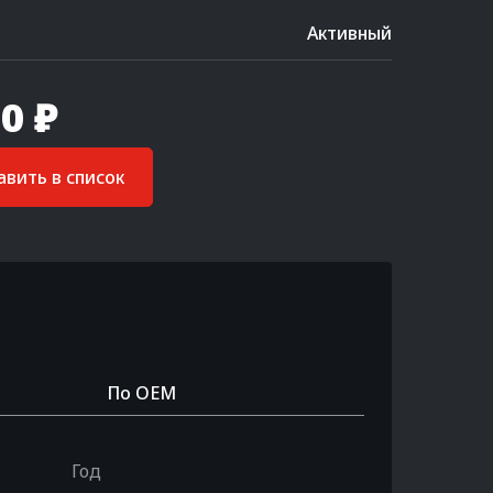
Активный
0 ₽
вить в список
По OEM
Год