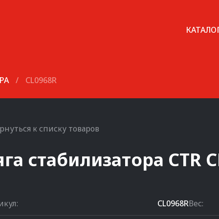
КАТАЛО
РА
/
CL0968R
рнуться к списку товаров
яга стабилизатора
CTR
C
икул:
CL0968R
Вес: