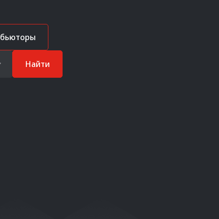
ибьюторы
Найти