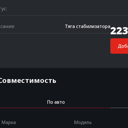
тус:
сание:
Тяга стабилизатора
223
Доба
Совместимость
По авто
Марка
Модель