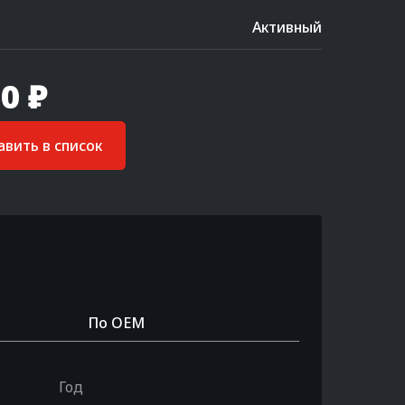
Активный
0 ₽
вить в список
По OEM
Год