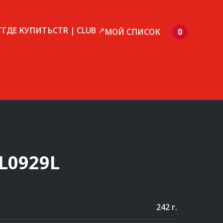
Г
ГДЕ КУПИТЬ
CTR | CLUB ↗
МОЙ СПИСОК
0
L0929L
242 г.