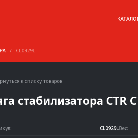
КАТАЛО
РА
/
CL0929L
рнуться к списку товаров
яга стабилизатора
CTR
C
икул:
CL0929L
Вес: