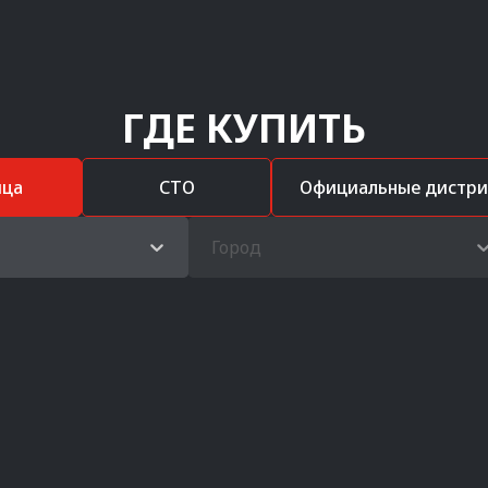
ГДЕ КУПИТЬ
ица
СТО
Официальные дистр
Город