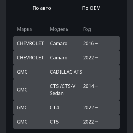
По авто
По OEM
Марка
Модель
Год
CHEVROLET
Camaro
2016 ~
CHEVROLET
Camaro
2022 ~
GMC
CADILLAC ATS
CTS /CTS-V
2014 ~
GMC
Sedan
GMC
CT4
2022 ~
GMC
CT5
2022 ~