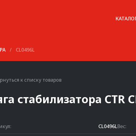
КАТАЛО
РА
/
CL0496L
рнуться к списку товаров
яга стабилизатора
CTR
C
икул:
CL0496L
Вес: