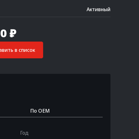
Активный
0 ₽
вить в список
По OEM
Год