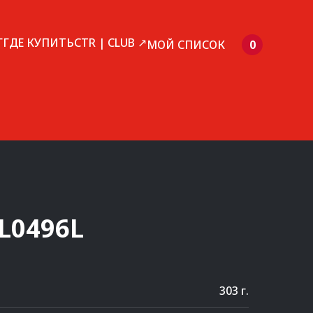
Г
ГДЕ КУПИТЬ
CTR | CLUB ↗
МОЙ СПИСОК
0
L0496L
303 г.