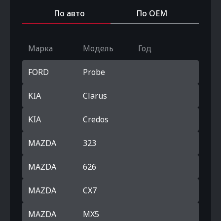
По авто
По OEM
Марка
Модель
Год
FORD
Probe
KIA
Clarus
KIA
Credos
MAZDA
323
MAZDA
626
MAZDA
CX7
MAZDA
MX5