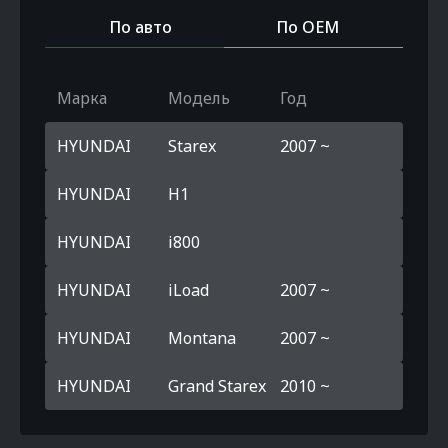
По авто
По OEM
Марка
Модель
Год
HYUNDAI
Starex
2007 ~
HYUNDAI
H1
HYUNDAI
i800
HYUNDAI
iLoad
2007 ~
HYUNDAI
Montana
2007 ~
HYUNDAI
Grand Starex
2010 ~