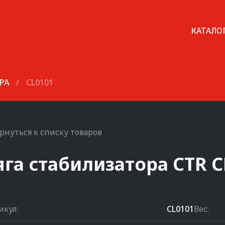
КАТАЛО
РА
/
CL0101
рнуться к списку товаров
яга стабилизатора
CTR
C
икул:
CL0101
Вес: