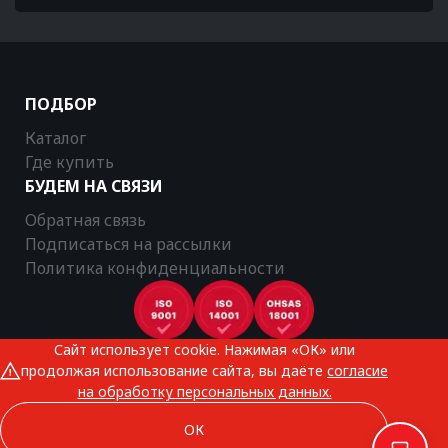
ПОДБОР
Каталог
Где купить
БУДЕМ НА СВЯЗИ
Обратная связь
Подписаться на рассылки
Политика конфиденциальности
Сайт использует cookie. Нажимая «ОК» или
CTR © 2025
продолжая использование сайта, вы даёте
согласие
Все права защищены
на обработку персональных данных.
ОК