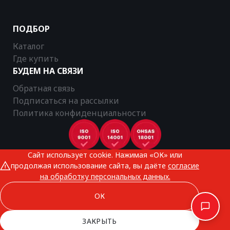
ПОДБОР
Каталог
Где купить
БУДЕМ НА СВЯЗИ
Обратная связь
Подписаться на рассылки
Политика конфиденциальности
Сайт использует cookie. Нажимая «ОК» или
CTR © 2025
продолжая использование сайта, вы даёте
согласие
Все права защищены
на обработку персональных данных.
ОК
ЗАКРЫТЬ