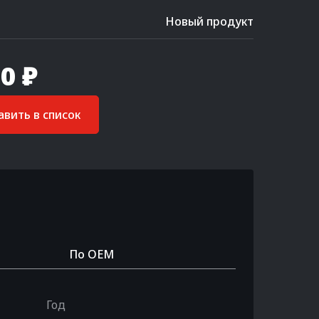
Новый продукт
0 ₽
вить в список
По OEM
Год