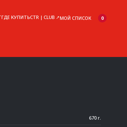
Г
ГДЕ КУПИТЬ
CTR | CLUB ↗
МОЙ СПИСОК
0
670 г.