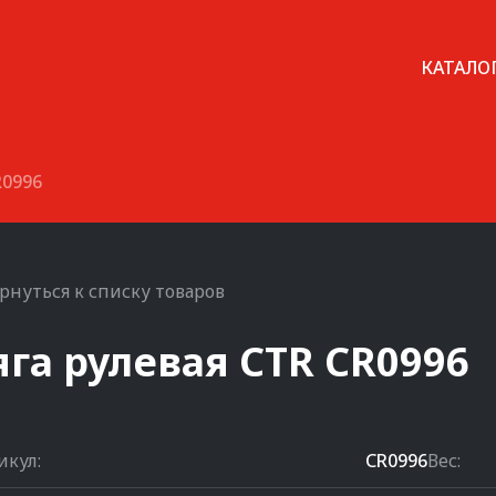
КАТАЛО
R0996
рнуться к списку товаров
яга рулевая
CTR
CR0996
икул:
CR0996
Вес: