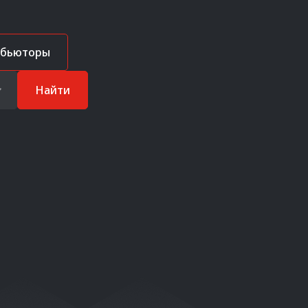
ибьюторы
Найти