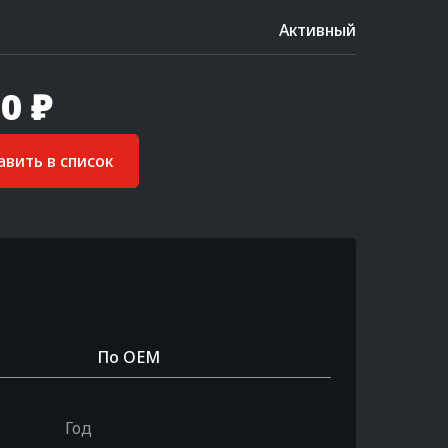
Активный
0 ₽
вить в список
По OEM
Год