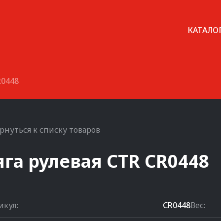
КАТАЛО
R0448
рнуться к списку товаров
яга рулевая
CTR
CR0448
икул:
CR0448
Вес: