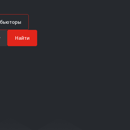
ибьюторы
Найти