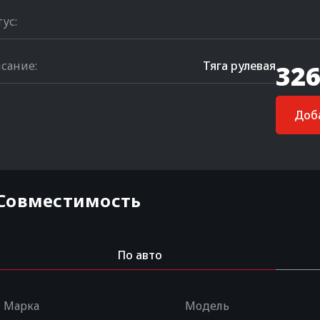
тус:
сание:
Тяга рулевая
326
Доба
Совместимость
По авто
Марка
Модель