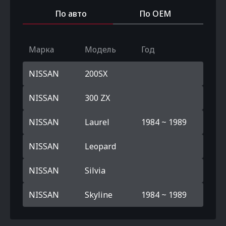
По авто
По OEM
Марка
Модель
Год
NISSAN
200SX
NISSAN
300 ZX
NISSAN
Laurel
1984 ~ 1989
NISSAN
Leopard
NISSAN
Silvia
NISSAN
Skyline
1984 ~ 1989