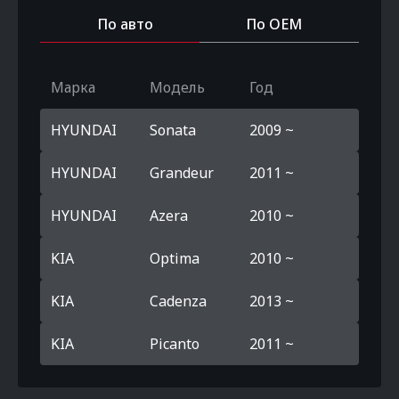
По авто
По OEM
Марка
Модель
Год
HYUNDAI
Sonata
2009 ~
HYUNDAI
Grandeur
2011 ~
HYUNDAI
Azera
2010 ~
KIA
Optima
2010 ~
KIA
Cadenza
2013 ~
KIA
Picanto
2011 ~