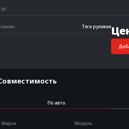
тус:
сание:
Тяга рулевая
Це
Доба
Совместимость
По авто
Марка
Модель