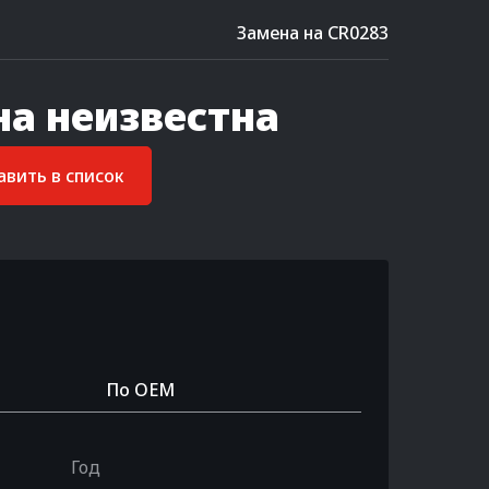
Замена на CR0283
на неизвестна
вить в список
По OEM
Год