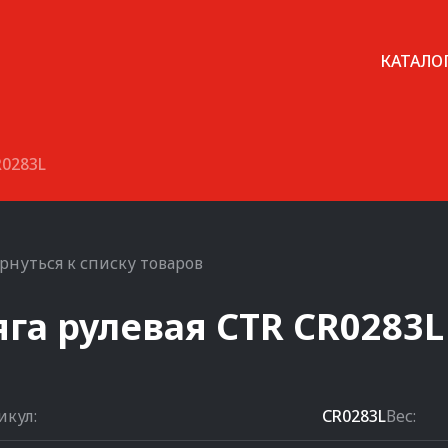
КАТАЛО
R0283L
рнуться к списку товаров
яга рулевая
CTR
CR0283L
икул:
CR0283L
Вес: