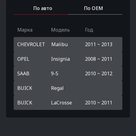
По авто
По OEM
Марка
Модель
Год
CHEVROLET
Malibu
2011 ~ 2013
OPEL
Insignia
2008 ~ 2011
SAAB
9-5
2010 ~ 2012
BUICK
Regal
BUICK
LaCrosse
2010 ~ 2011