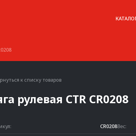
КАТАЛО
R0208
рнуться к списку товаров
яга рулевая
CTR
CR0208
икул:
CR0208
Вес: