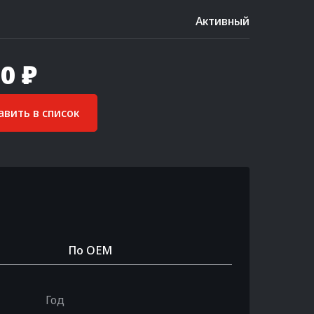
Активный
0 ₽
вить в список
По OEM
Год