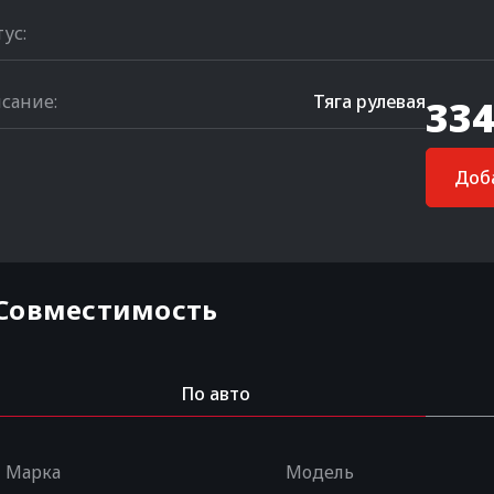
тус:
сание:
Тяга рулевая
334
Доба
Совместимость
По авто
Марка
Модель