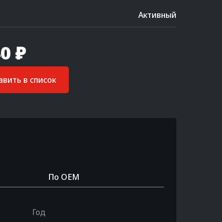
Активный
0 ₽
вить в список
По OEM
Год