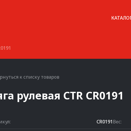
КАТАЛО
R0191
рнуться к списку товаров
яга рулевая
CTR
CR0191
икул:
CR0191
Вес: