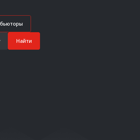
ибьюторы
Найти