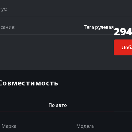
тус:
сание:
Тяга рулевая
294
Доба
Совместимость
По авто
Марка
Модель