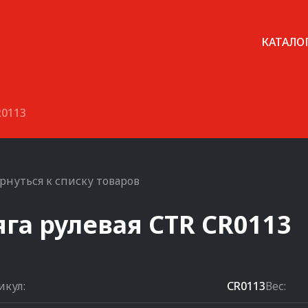
КАТАЛО
R0113
рнуться к списку товаров
яга рулевая
CTR
CR0113
икул:
CR0113
Вес: