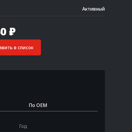
Активный
0 ₽
вить в список
По OEM
Год