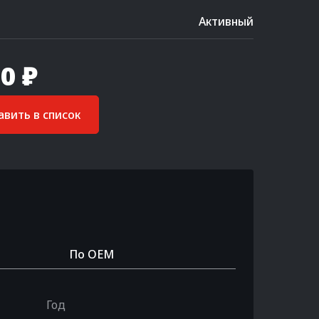
Активный
0 ₽
вить в список
По OEM
Год