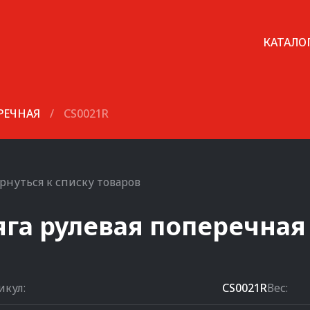
КАТАЛО
ЕРЕЧНАЯ
/
CS0021R
рнуться к списку товаров
яга рулевая поперечная
икул:
CS0021R
Вес: