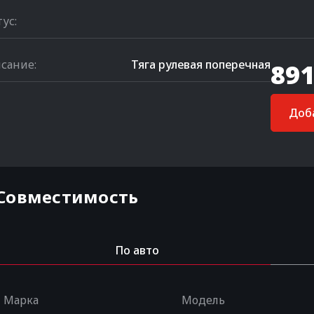
тус:
сание:
Тяга рулевая поперечная
891
Доба
Совместимость
По авто
Марка
Модель