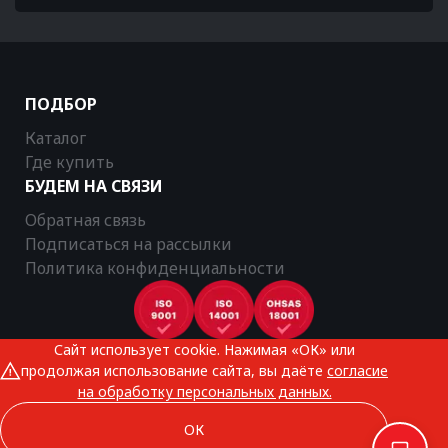
ПОДБОР
Каталог
Где купить
БУДЕМ НА СВЯЗИ
Обратная связь
Подписаться на рассылки
Политика конфиденциальности
Сайт использует cookie. Нажимая «ОК» или
CTR © 2025
продолжая использование сайта, вы даёте
согласие
Все права защищены
на обработку персональных данных.
ОК