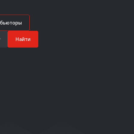
ибьюторы
Найти