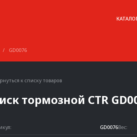
КАТАЛО
/
GD0076
рнуться к списку товаров
иск тормозной
CTR
GD0
икул:
GD0076
Вес: