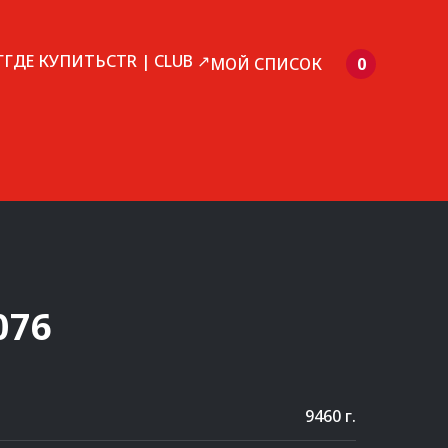
Г
ГДЕ КУПИТЬ
CTR | CLUB ↗
МОЙ СПИСОК
0
076
9460 г.