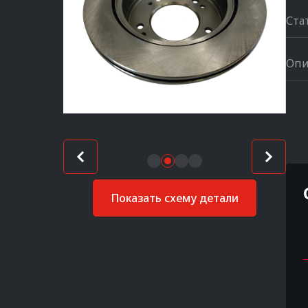
Ста
Опи
Показать схему детали