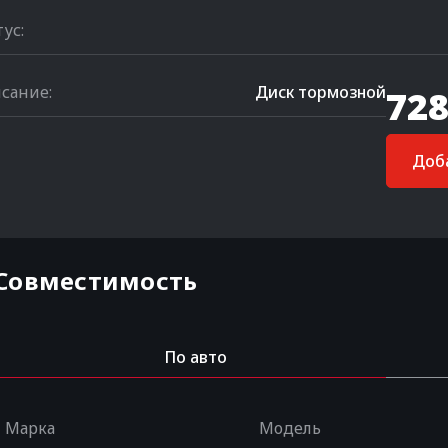
тус:
сание:
Диск тормозной
728
Доба
Совместимость
По авто
Марка
Модель