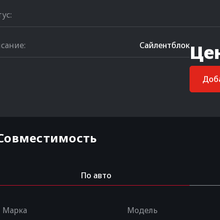
тус:
сание:
Сайлентблок
Це
Доба
Совместимость
По авто
Марка
Модель