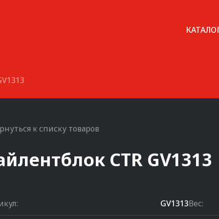
КАТАЛО
GV1313
рнуться к списку товаров
айлентблок
CTR
GV1313
икул:
GV1313
Вес: