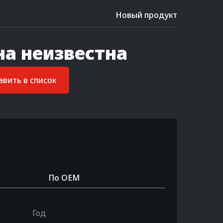
Новый продукт
на неизвестна
вить в список
По OEM
Год