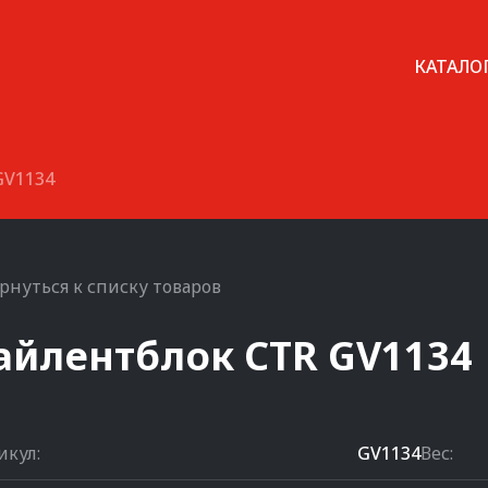
КАТАЛО
GV1134
рнуться к списку товаров
айлентблок
CTR
GV1134
икул:
GV1134
Вес: