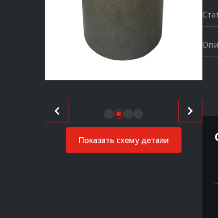
Ста
Опи
Показать схему детали