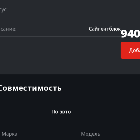
тус:
сание:
Сайлентблок
940
Доба
Совместимость
По авто
Марка
Модель