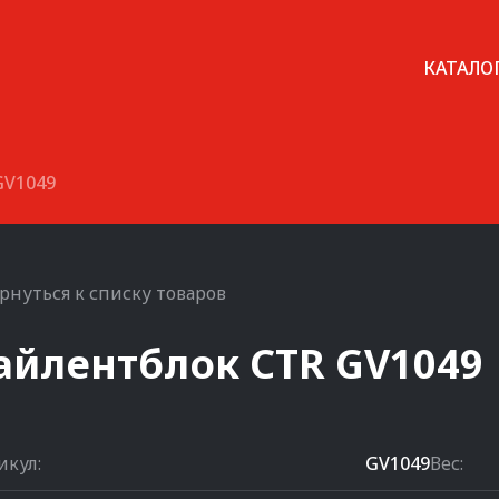
КАТАЛО
GV1049
рнуться к списку товаров
айлентблок
CTR
GV1049
икул:
GV1049
Вес: