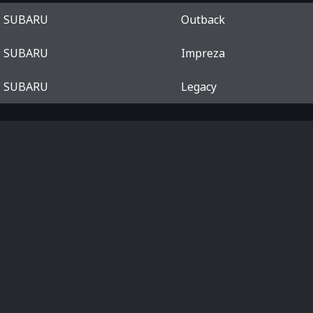
SUBARU
Outback
SUBARU
Impreza
SUBARU
Legacy