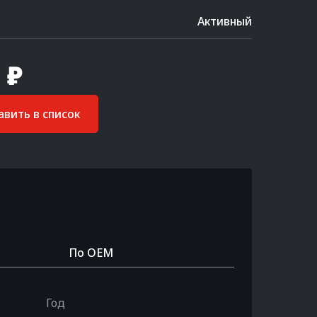
Активный
 ₽
вить в список
По OEM
Год