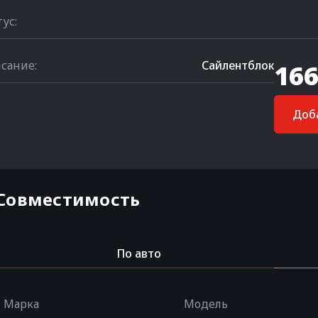
тус:
сание:
Сайлентблок
166
Доба
Совместимость
По авто
Марка
Модель