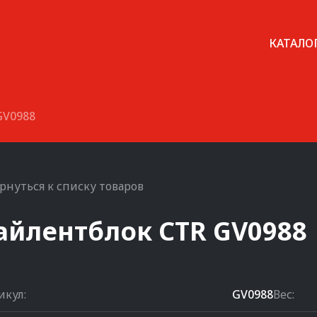
КАТАЛО
GV0988
рнуться к списку товаров
айлентблок
CTR
GV0988
икул:
GV0988
Вес: