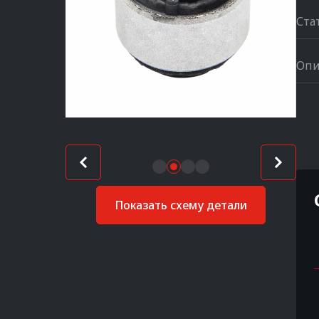
Ста
Опи
Показать схему детали