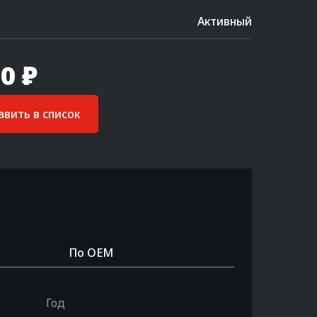
Активный
0 ₽
вить в список
По OEM
Год