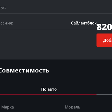
тус:
сание:
Сайлентблок
820
Доба
Совместимость
По авто
Марка
Модель