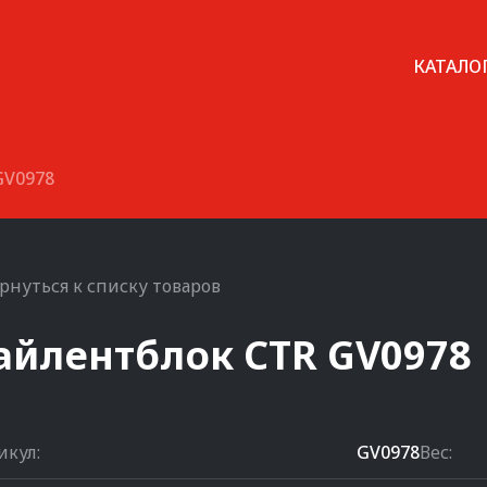
КАТАЛО
GV0978
рнуться к списку товаров
айлентблок
CTR
GV0978
икул:
GV0978
Вес: