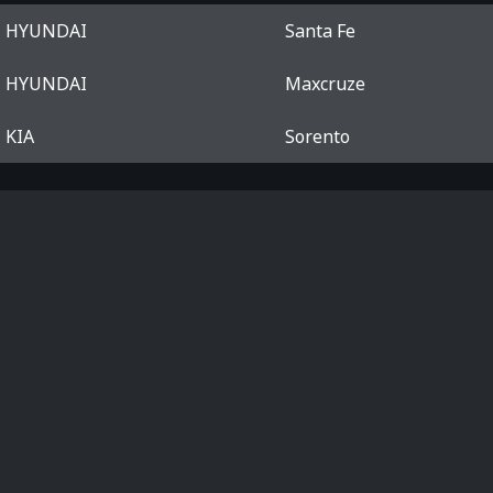
HYUNDAI
Santa Fe
HYUNDAI
Maxcruze
KIA
Sorento