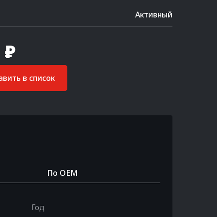
Активный
 ₽
вить в список
По OEM
Год