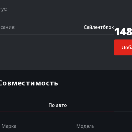
тус:
сание:
Сайлентблок
148
Доба
Совместимость
По авто
Марка
Модель