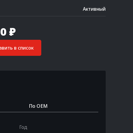
Активный
0 ₽
вить в список
По OEM
Год