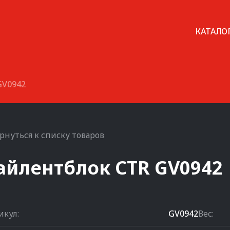
КАТАЛО
GV0942
рнуться к списку товаров
айлентблок
CTR
GV0942
икул:
GV0942
Вес: