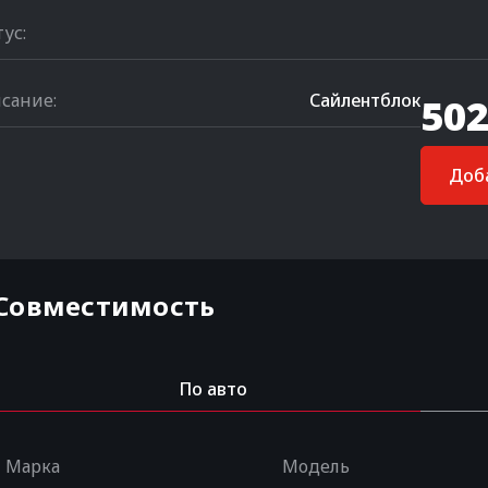
тус:
сание:
Сайлентблок
502
Доба
Совместимость
По авто
Марка
Модель