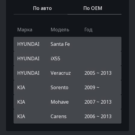
По авто
По OEM
Марка
Модель
Год
HYUNDAI
Santa Fe
HYUNDAI
iX55
HYUNDAI
Veracruz
2005 ~ 2013
KIA
Sorento
2009 ~
KIA
Mohave
2007 ~ 2013
KIA
Carens
2006 ~ 2013