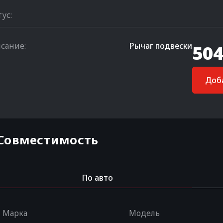
тус:
сание:
Рычаг подвески
504
Доба
Совместимость
По авто
Марка
Модель