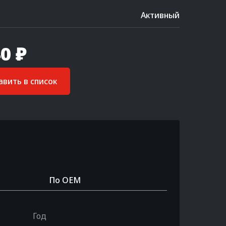
Активный
0 ₽
вить в список
По OEM
Год