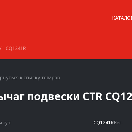
КАТАЛО
/
CQ1241R
рнуться к списку товаров
ычаг подвески
CTR
CQ1
икул:
CQ1241R
Вес: