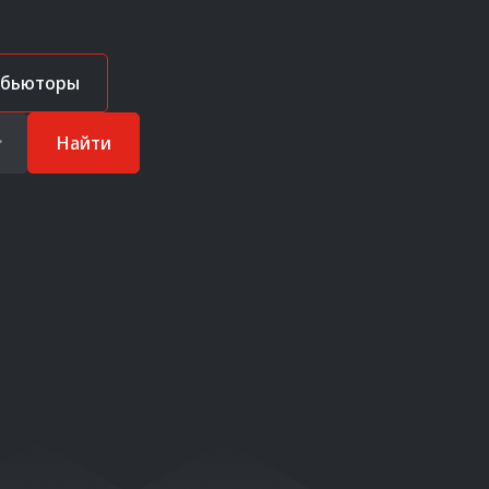
ибьюторы
Найти