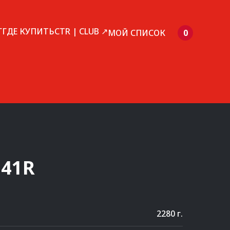
Г
ГДЕ КУПИТЬ
CTR | CLUB ↗
МОЙ СПИСОК
0
241R
2280 г.