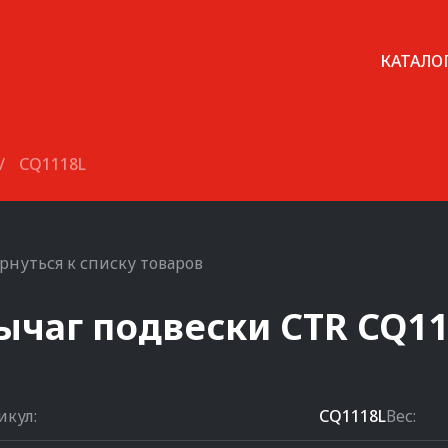
КАТАЛО
/
CQ1118L
рнуться к списку товаров
ычаг подвески
CTR
CQ11
икул:
CQ1118L
Вес: