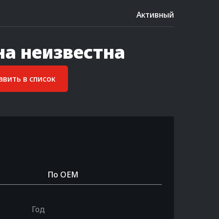
Активный
на неизвестна
вить в список
По OEM
Год