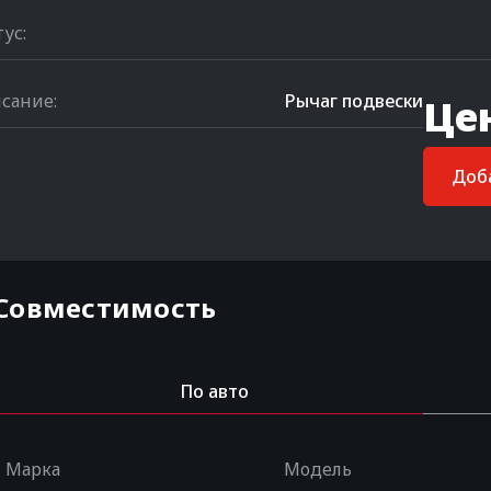
тус:
сание:
Рычаг подвески
Це
Доба
Совместимость
По авто
Марка
Модель