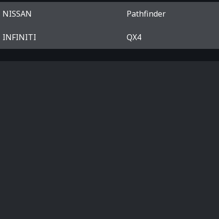
NISSAN
Pathfinder
INFINITI
QX4