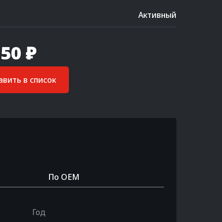
Активный
50 ₽
вить в список
По OEM
Год