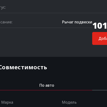
тус:
сание:
Рычаг подвески
101
Доба
Совместимость
По авто
Марка
Модель