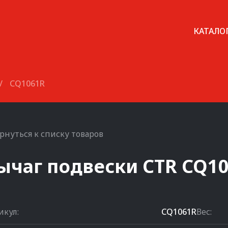
КАТАЛО
/
CQ1061R
рнуться к списку товаров
ычаг подвески
CTR
CQ1
икул:
CQ1061R
Вес: