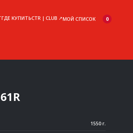
Г
ГДЕ КУПИТЬ
CTR | CLUB ↗
МОЙ СПИСОК
0
061R
1550 г.