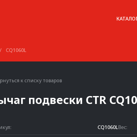
КАТАЛО
/
CQ1060L
рнуться к списку товаров
ычаг подвески
CTR
CQ10
икул:
CQ1060L
Вес: