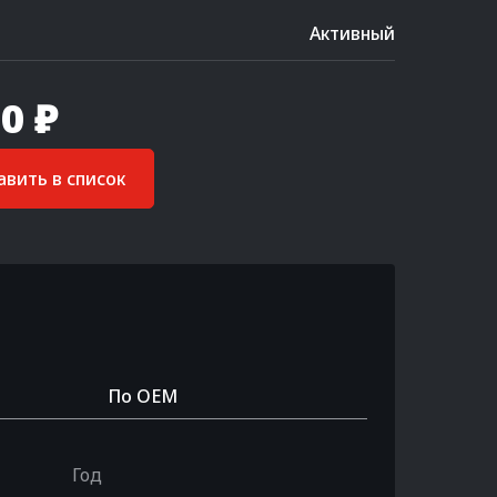
Активный
0 ₽
вить в список
По OEM
Год