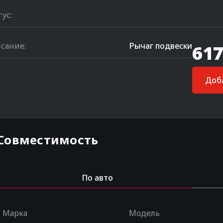
тус:
сание:
Рычаг подвески
617
Доба
Совместимость
По авто
Марка
Модель