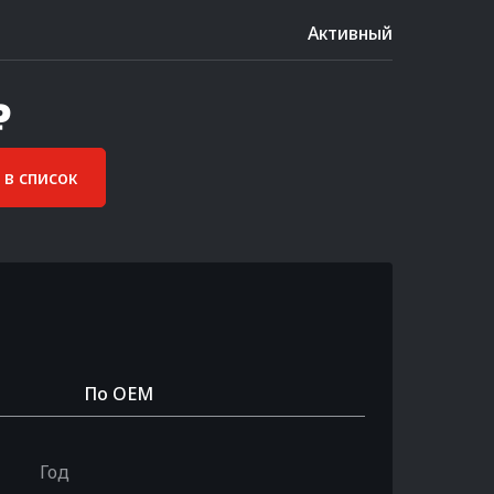
Активный
₽
в список
По OEM
Год