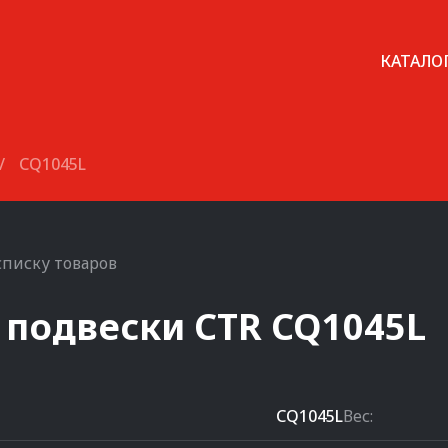
КАТАЛО
/
CQ1045L
списку товаров
 подвески
CTR
CQ1045L
CQ1045L
Вес: