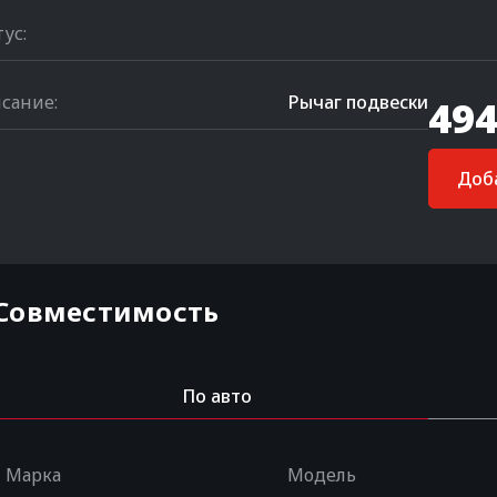
тус:
сание:
Рычаг подвески
494
Доба
Совместимость
По авто
Марка
Модель