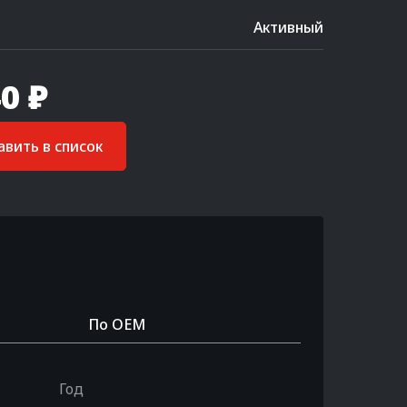
Активный
0 ₽
вить в список
По OEM
Год