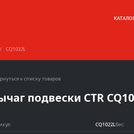
КАТАЛО
/
CQ1022L
рнуться к списку товаров
ычаг подвески
CTR
CQ10
икул:
CQ1022L
Вес: