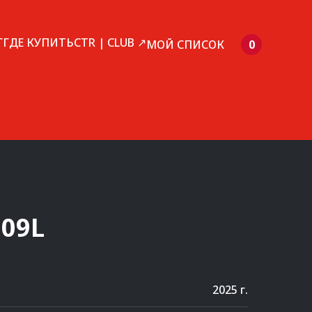
Г
ГДЕ КУПИТЬ
CTR | CLUB ↗
МОЙ СПИСОК
0
09L
2025 г.