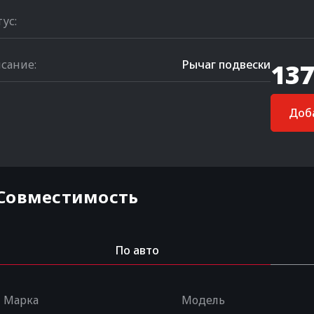
тус:
сание:
Рычаг подвески
137
Доба
Совместимость
По авто
Марка
Модель