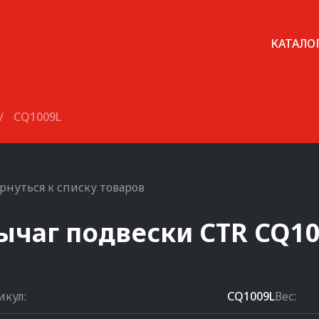
КАТАЛО
/
CQ1009L
рнуться к списку товаров
ычаг подвески
CTR
CQ10
икул:
CQ1009L
Вес: