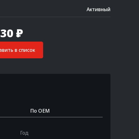
Активный
30 ₽
вить в список
По OEM
Год