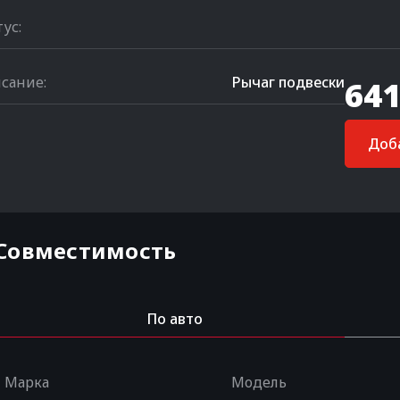
тус:
сание:
Рычаг подвески
641
Доба
Совместимость
По авто
Марка
Модель