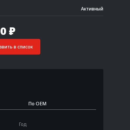
Активный
0 ₽
вить в список
По OEM
Год