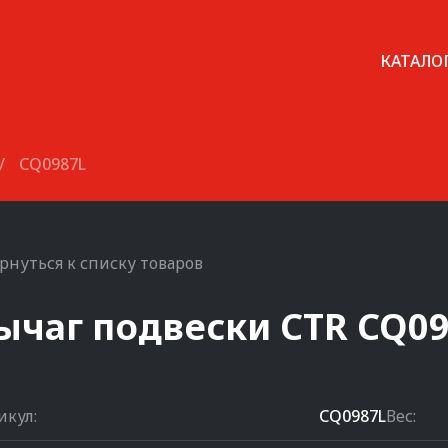
КАТАЛО
/
CQ0987L
рнуться к списку товаров
ычаг подвески
CTR
CQ09
икул:
CQ0987L
Вес: