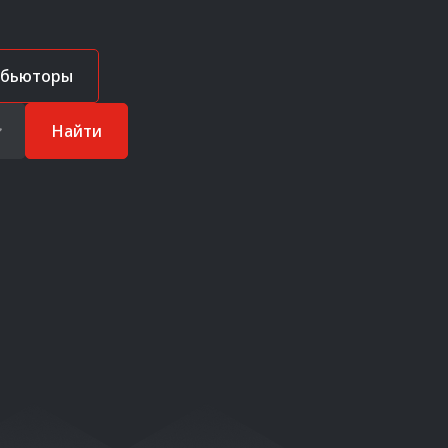
ибьюторы
Найти