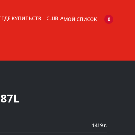
Г
ГДЕ КУПИТЬ
CTR | CLUB ↗
МОЙ СПИСОК
0
87L
1419 г.