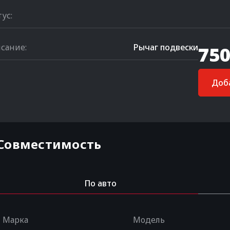
тус:
сание:
Рычаг подвески
750
Доба
Совместимость
По авто
Марка
Модель