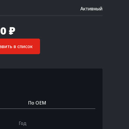
Активный
0 ₽
вить в список
По OEM
Год