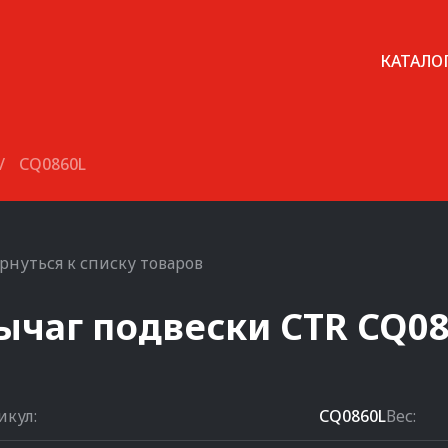
КАТАЛО
/
CQ0860L
рнуться к списку товаров
ычаг подвески
CTR
CQ08
икул:
CQ0860L
Вес: