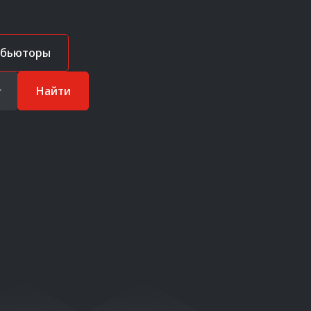
ибьюторы
Найти