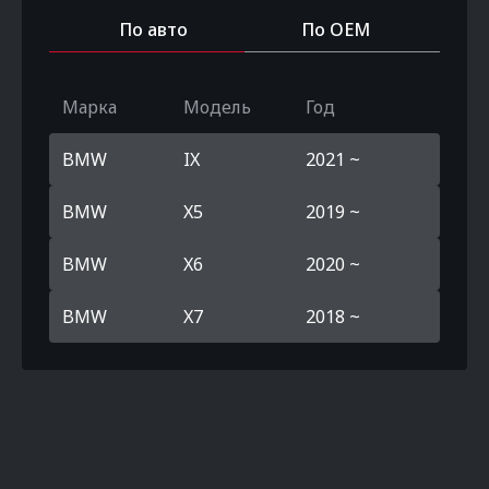
По авто
По OEM
Марка
Модель
Год
BMW
IX
2021 ~
BMW
X5
2019 ~
BMW
X6
2020 ~
BMW
X7
2018 ~