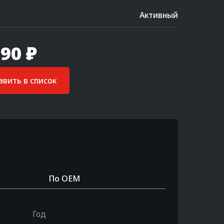
Активный
90 ₽
вить в список
По OEM
Год