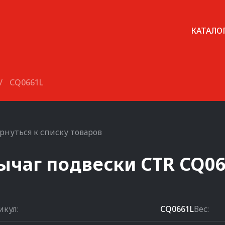
КАТАЛО
/
CQ0661L
рнуться к списку товаров
ычаг подвески
CTR
CQ06
икул:
CQ0661L
Вес: