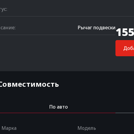
тус:
сание:
Рычаг подвески
155
Доба
Совместимость
По авто
Марка
Модель