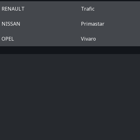
RENAULT
Trafic
NISSAN
Primastar
OPEL
Vivaro