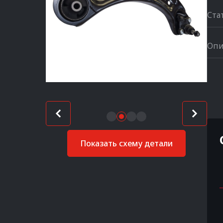
Ста
Опи
Показать схему детали