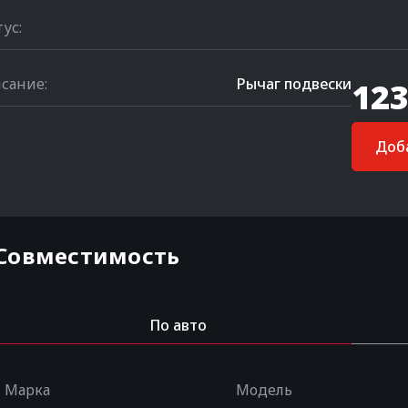
тус:
сание:
Рычаг подвески
123
Доба
Совместимость
По авто
Марка
Модель