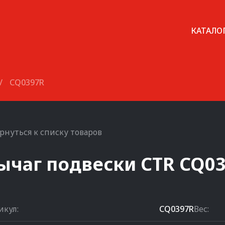
КАТАЛО
/
CQ0397R
рнуться к списку товаров
ычаг подвески
CTR
CQ0
икул:
CQ0397R
Вес: