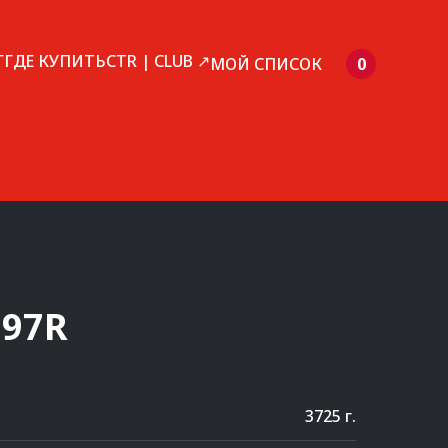
Г
ГДЕ КУПИТЬ
CTR | CLUB ↗
МОЙ СПИСОК
0
397R
3725 г.