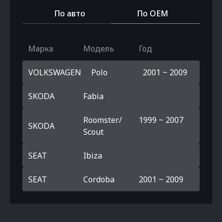
По авто
По OEM
Марка
Модель
Год
VOLKSWAGEN
Polo
2001 ~ 2009
SKODA
Fabia
Roomster/
1999 ~ 2007
SKODA
Scout
SEAT
Ibiza
SEAT
Cordoba
2001 ~ 2009