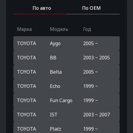
По авто
По OEM
Марка
Модель
Год
TOYOTA
Aygo
2005 ~
TOYOTA
BB
2003 ~ 2005
TOYOTA
Belta
2005 ~
TOYOTA
Echo
1999 ~
TOYOTA
Fun Cargo
1999 ~
TOYOTA
IST
2003 ~ 2007
TOYOTA
Platz
1999 ~