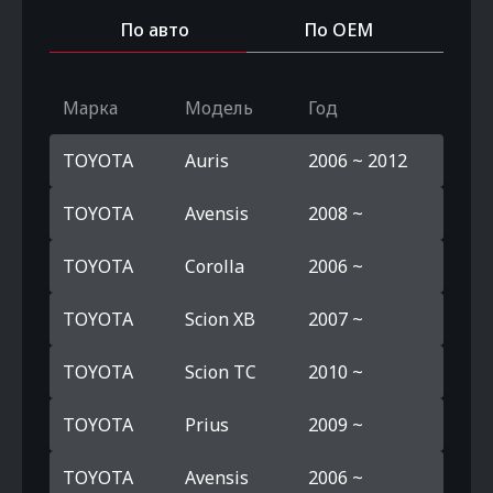
По авто
По OEM
Марка
Модель
Год
TOYOTA
Auris
2006 ~ 2012
TOYOTA
Avensis
2008 ~
TOYOTA
Corolla
2006 ~
TOYOTA
Scion XB
2007 ~
TOYOTA
Scion TC
2010 ~
TOYOTA
Prius
2009 ~
TOYOTA
Avensis
2006 ~