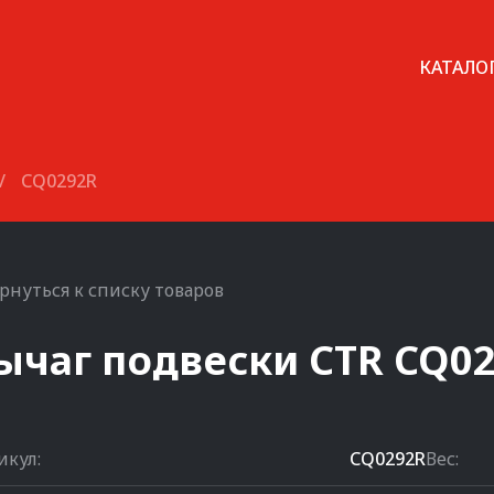
КАТАЛО
/
CQ0292R
рнуться к списку товаров
ычаг подвески
CTR
CQ0
икул:
CQ0292R
Вес: