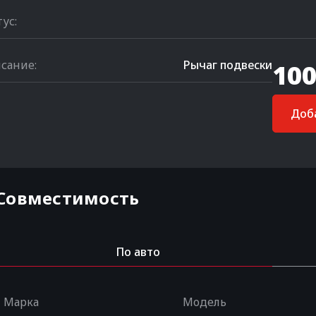
тус:
сание:
Рычаг подвески
100
Доба
Совместимость
По авто
Марка
Модель