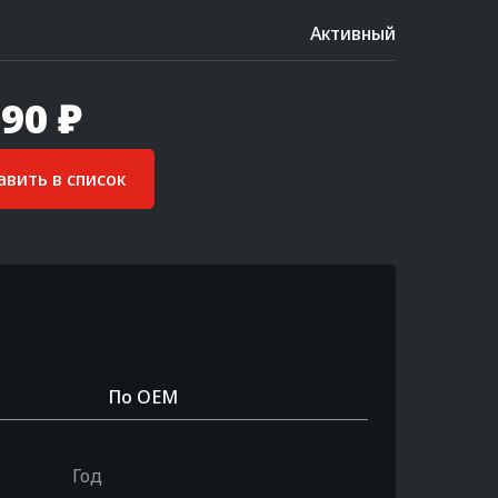
Активный
90 ₽
вить в список
По OEM
Год