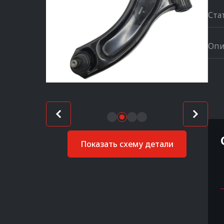
Ста
Опи
Показать схему детали