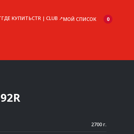
Г
ГДЕ КУПИТЬ
CTR | CLUB ↗
МОЙ СПИСОК
0
292R
2700 г.