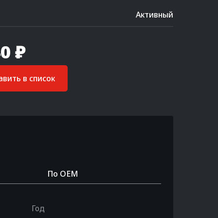
Активный
0 ₽
вить в список
По OEM
Год