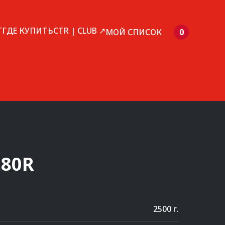
Г
ГДЕ КУПИТЬ
CTR | CLUB ↗
МОЙ СПИСОК
0
280R
2500 г.