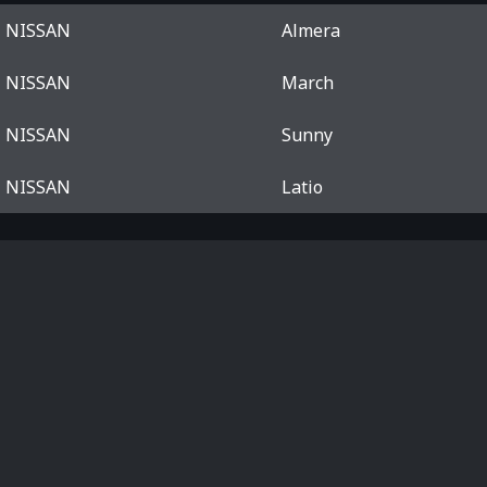
NISSAN
Almera
NISSAN
March
NISSAN
Sunny
NISSAN
Latio