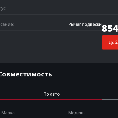
тус:
сание:
Рычаг подвески
854
Доба
Совместимость
По авто
Марка
Модель