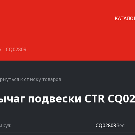
КАТАЛО
/
CQ0280R
рнуться к списку товаров
ычаг подвески
CTR
CQ0
икул:
CQ0280R
Вес: