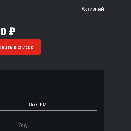
Активный
0 ₽
вить в список
По OEM
Год