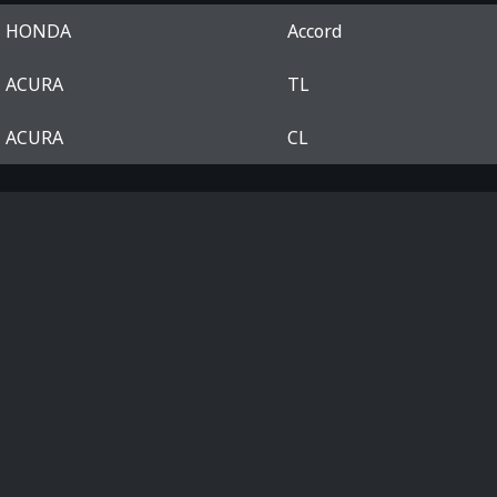
HONDA
Accord
ACURA
TL
ACURA
CL