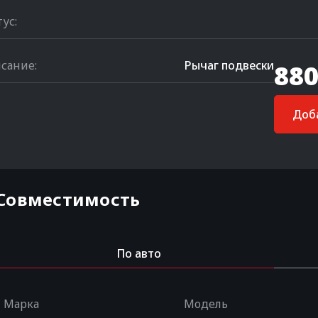
тус:
сание:
Рычаг подвески
880
Доба
Совместимость
По авто
Марка
Модель