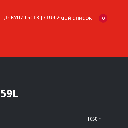
Г
ГДЕ КУПИТЬ
CTR | CLUB ↗
МОЙ СПИСОК
0
59L
1650 г.