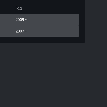
Год
2009 ~
2007 ~