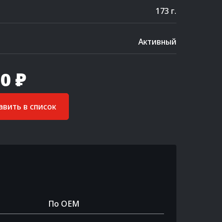
173 г.
Активный
0 ₽
вить в список
По OEM