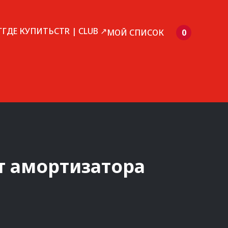
Г
ГДЕ КУПИТЬ
CTR | CLUB ↗
МОЙ СПИСОК
0
 амортизатора