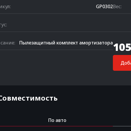
икул:
GP0302
Вес:
тус:
сание:
Пылезащитный комплект амортизатора
105
Доба
Совместимость
По авто