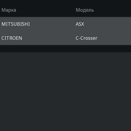
Марка
Модель
MITSUBISHI
ASX
CITROEN
C-Crosser