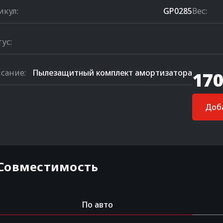
икул:
GP0285
Вес:
тус:
сание:
Пылезащитный комплект амортизатора
170
Доба
Совместимость
По авто