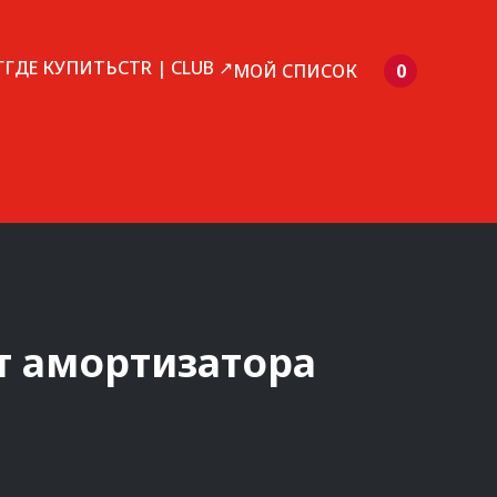
Г
ГДЕ КУПИТЬ
CTR | CLUB ↗
МОЙ СПИСОК
0
 амортизатора