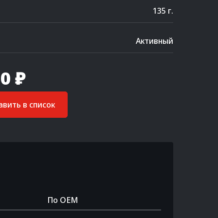
135 г.
Активный
0 ₽
вить в список
По OEM